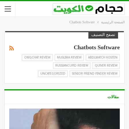
الصفحة الرئيسية
Chatbots Software
تصفح التصنيف
Chatbots Software
OMGCHAT REVIEW
MUSLIMA REVIEW
ABDLMATCH KOSTEN
RUSSIANCUPID REVIEW
QUIVER REVIEW
UNCATEGORIZED
SENIOR FRIEND FINDER REVIEW
مقالات