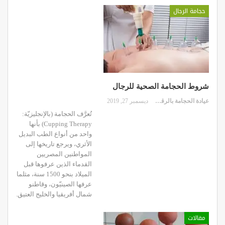
حجامة الرجال
شروط الحجامة الصحية للرجال
عيادة الحجامة بالرقعي
ديسمبر 27, 2019
تُعرَّف الحجامة (بالإنجليزيّة:
Cupping Therapy) بأنها
واحد من أنواع الطب البديل
الأثري، ويرجع تاريخها إلى
المواطنين المصريين
القدماء الذين عرفوها قبل
الميلاد بنحو 1500 سنة، مثلما
عرفها الصينيّون، وقاطنو
شمال أفريقيا والخليج العتيق.
مقالات